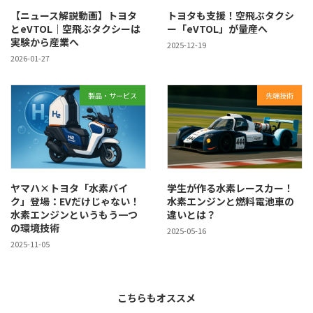
【ニュース解説動画】トヨタ
トヨタも支援！空飛ぶタクシ
とeVTOL｜空飛ぶタクシーは
ー「eVTOL」が量産へ
実験から産業へ
2025-12-19
2026-01-27
製品・サービス
先端技術
ヤマハ×トヨタ「水素バイ
学生が作る水素レースカー！
ク」登場：EVだけじゃない！
水素エンジンと燃料電池車の
水素エンジンというもう一つ
違いとは？
の環境技術
2025-05-16
2025-11-05
こちらもオススメ