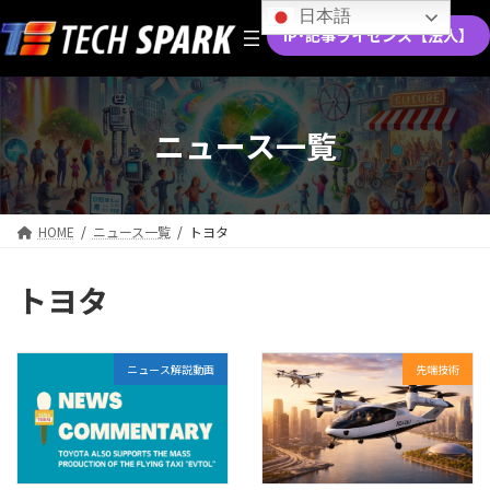
コ
ナ
日本語
ン
ビ
IP･記事ライセンス【法人】
テ
ゲ
ン
ー
ツ
シ
へ
ョ
ニュース一覧
ス
ン
キ
に
ッ
移
プ
動
HOME
ニュース一覧
トヨタ
トヨタ
ニュース解説動画
先端技術