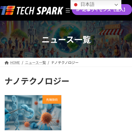
コ
ナ
日本語
ン
ビ
IP･記事ライセンス【法人】
テ
ゲ
ン
ー
ツ
シ
へ
ョ
ニュース一覧
ス
ン
キ
に
ッ
移
プ
動
HOME
ニュース一覧
ナノテクノロジー
ナノテクノロジー
先端技術