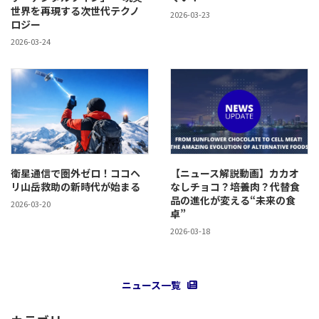
世界を再現する次世代テクノ
2026-03-23
ロジー
2026-03-24
衛星通信で圏外ゼロ！ココヘ
【ニュース解説動画】カカオ
リ山岳救助の新時代が始まる
なしチョコ？培養肉？代替食
品の進化が変える“未来の食
2026-03-20
卓”
2026-03-18
ニュース一覧