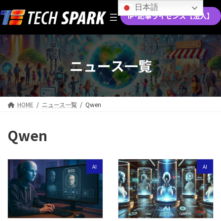
コ
ナ
日本語
ン
ビ
IP･記事ライセンス【法人】
テ
ゲ
ン
ー
ツ
シ
へ
ョ
ニュース一覧
ス
ン
キ
に
ッ
移
プ
動
HOME
ニュース一覧
Qwen
Qwen
AI
AI