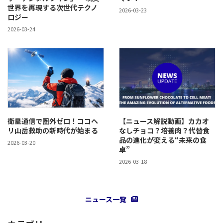
世界を再現する次世代テクノ
2026-03-23
ロジー
2026-03-24
衛星通信で圏外ゼロ！ココヘ
【ニュース解説動画】カカオ
リ山岳救助の新時代が始まる
なしチョコ？培養肉？代替食
品の進化が変える“未来の食
2026-03-20
卓”
2026-03-18
ニュース一覧