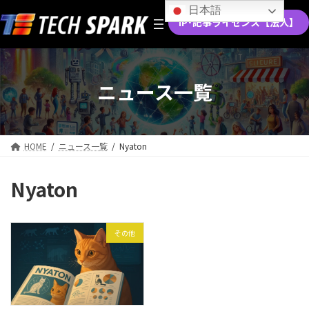
コ
ナ
日本語
ン
ビ
IP･記事ライセンス【法人】
テ
ゲ
ン
ー
ツ
シ
へ
ョ
ニュース一覧
ス
ン
キ
に
ッ
移
プ
動
HOME
ニュース一覧
Nyaton
Nyaton
その他