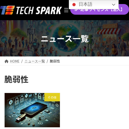
コ
ナ
日本語
ン
ビ
IP･記事ライセンス【法人】
テ
ゲ
ン
ー
ツ
シ
へ
ョ
ニュース一覧
ス
ン
キ
に
ッ
移
プ
動
HOME
ニュース一覧
脆弱性
脆弱性
その他