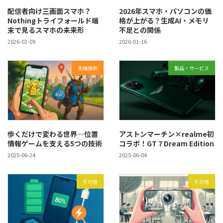
配信者向け三画面スマホ？
2026年スマホ・パソコンの価
Nothingトライフォールド端
格が上がる？生成AI・メモリ
末で見るスマホの未来形
不足との関係
2026-02-09
2026-01-16
先端技術
製品・サービス
歩くだけで変わる世界─位置
アストンマーチン×realme初
情報ゲームを支える5つの技術
コラボ！GT 7 Dream Edition
2025-06-24
2025-06-04
その他
その他