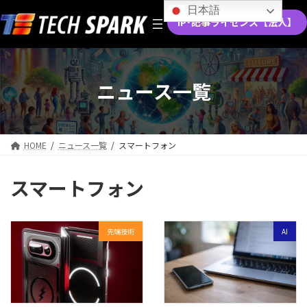
コ
ナ
日本語
ン
ビ
IP･記事ライセンス【法人】
テ
ゲ
ン
ー
ツ
シ
へ
ョ
ニュース一覧
ス
ン
キ
に
ッ
移
プ
動
HOME
ニュース一覧
スマートフォン
スマートフォン
先端技術
AI