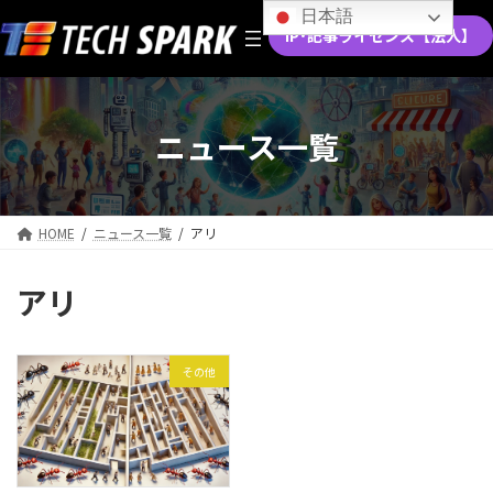
コ
ナ
日本語
ン
ビ
IP･記事ライセンス【法人】
テ
ゲ
ン
ー
ツ
シ
へ
ョ
ニュース一覧
ス
ン
キ
に
ッ
移
プ
動
HOME
ニュース一覧
アリ
アリ
その他