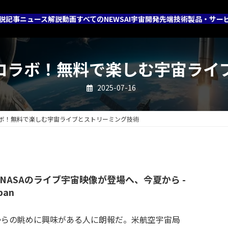
説記事
ニュース解説動画
すべてのNEWS
AI
宇宙開発
先端技術
製品・サー
xの最強コラボ！無料で楽しむ宇宙ラ
2025-07-16
最強コラボ！無料で楽しむ宇宙ライブとストリーミング技術
ixにNASAのライブ宇宙映像が登場へ、今夏から -
pan
からの眺めに興味がある人に朗報だ。米航空宇宙局