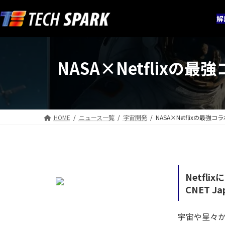
コ
ナ
ン
ビ
解
テ
ゲ
ン
ー
ツ
シ
NASA×Netfli
へ
ョ
ス
ン
キ
に
ッ
移
プ
動
HOME
ニュース一覧
宇宙開発
NASA×Netflixの
Netfl
CNET Ja
宇宙や星々