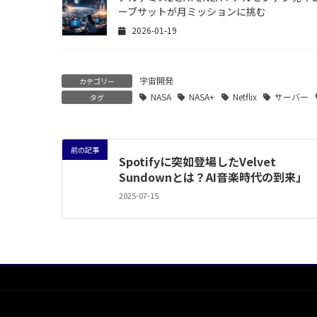
ーブサットが月ミッションに挑む
2026-01-19
宇宙開発
カテゴリー
NASA
NASA+
Netflix
サーバー
タグ
前の記事
Spotifyに突如登場したVelvet
Sundownとは？AI音楽時代の到来」
2025-07-15