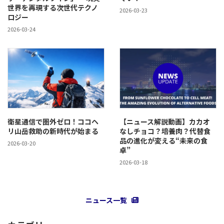
世界を再現する次世代テクノ
2026-03-23
ロジー
2026-03-24
衛星通信で圏外ゼロ！ココヘ
【ニュース解説動画】カカオ
リ山岳救助の新時代が始まる
なしチョコ？培養肉？代替食
品の進化が変える“未来の食
2026-03-20
卓”
2026-03-18
ニュース一覧