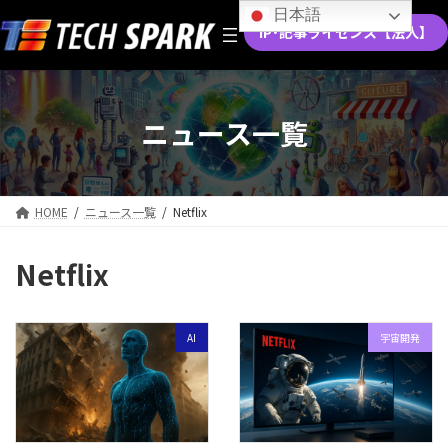
コ
ナ
日本語
ン
ビ
IP･記事ライセンス【法人】
テ
ゲ
ン
ー
ツ
シ
へ
ョ
ニュース一覧
ス
ン
キ
に
ッ
移
プ
動
HOME
ニュース一覧
Netflix
Netflix
AI
宇宙開発