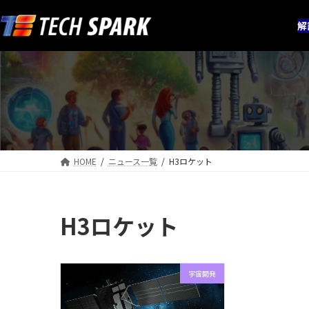
コ
ナ
ン
ビ
解
テ
ゲ
ン
ー
ツ
シ
へ
ョ
ス
ン
キ
に
ッ
移
プ
動
HOME
ニュース一覧
H3ロケット
H3ロケット
宇宙開発