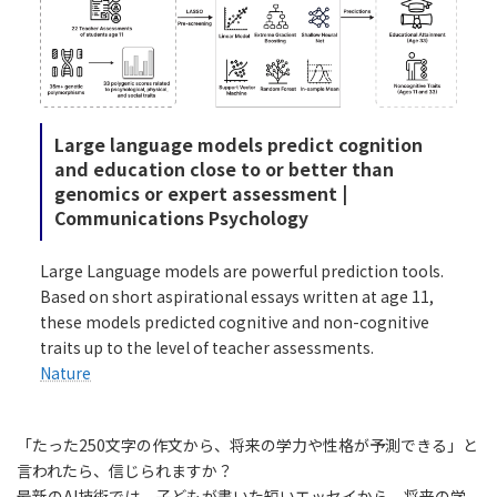
Large language models predict cognition
and education close to or better than
genomics or expert assessment |
Communications Psychology
Large Language models are powerful prediction tools.
Based on short aspirational essays written at age 11,
these models predicted cognitive and non-cognitive
traits up to the level of teacher assessments.
Nature
「たった250文字の作文から、将来の学力や性格が予測できる」と
言われたら、信じられますか？
最新のAI技術では、子どもが書いた短いエッセイから、将来の学