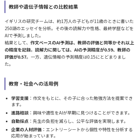
教師や遺伝子情報との比較結果
イギリスの研究チームは、約1万人の子どもが11歳のときに書いた
250語のエッセイを分析。その後の読解力や性格、最終学歴などを
AIで予測しました。
結果として、
作文ベースのAI予測は、教師の評価と同等かそれ以上
の精度を記録
。
読解力に関しては、AIの予測精度が0.59、教師の
評価が0.57
。一方、遺伝情報の予測精度は0.15にとどまりまし
た。
教育・社会への活用例
学習支援
：作文をもとに、その子に合った勉強方法を提案でき
ます。
進路相談
：興味や適性をAIが早期に見つけることができます。
自動採点
：先生の負担を減らし、公平な評価を実現します。
企業の人材評価
：エントリーシートから個性や特性を分析する
応用が始まっています。