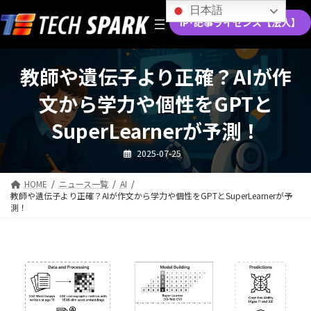
コ
ナ
日本語
ン
ビ
IP･記事ライセンス【法人】
テ
ゲ
ン
ー
ツ
シ
教師や遺伝子より正確？AIが作
へ
ョ
ス
ン
文から学力や個性をGPTと
キ
に
ッ
移
SuperLearnerが予測！
プ
動
2025-07-25
HOME
ニュース一覧
AI
教師や遺伝子より正確？AIが作文から学力や個性をGPTとSuperLearnerが予
測！