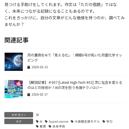
見つける手助けをしてくれます。作文は「ただの宿題」ではな
く、未来につながる記録になることもあるのです。
これをきっかけに、自分の文章がどんな価値を持つのか、調べてみ
ませんか？
関連記事
月の裏側をAIで「見える化」：嫦娥6号が拓いた月面化学マッ
ピング
2026-03-13
【解説記事】＃007 [Latest High-Tech #02] 次に社会を変える
のはどの技術か？AIの次を担う先端テクノロジー
2026-02-17
AI
カテゴリー
タグ
AI
SuperLearner
大規模言語モデル
学力
教育
未来予測