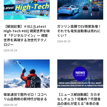
【解説記事】＃011 [Latest
ガソリン高騰でEV検索急増！
High-Tech #03] 現実世界を映
それでも電気自動車は売れに
す「デジタルツイン」ー 現実
くい？
世界を再現する次世代テクノ
2026-03-23
ロジー
2026-03-24
衛星通信で圏外ゼロ！ココヘ
【ニュース解説動画】カカオ
リ山岳救助の新時代が始まる
なしチョコ？培養肉？代替食
品の進化が変える“未来の食
2026-03-20