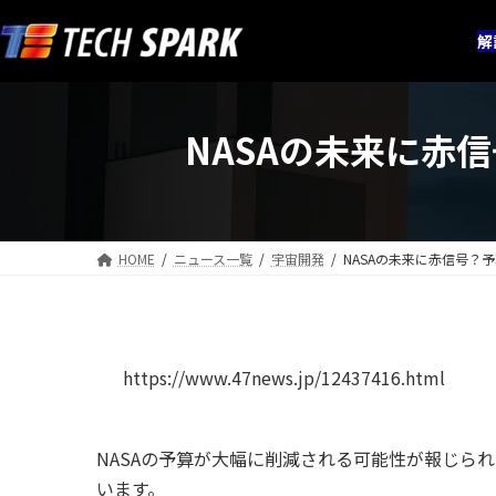
コ
ナ
ン
ビ
解
テ
ゲ
ン
ー
ツ
シ
NASAの未来に赤
へ
ョ
ス
ン
キ
に
ッ
移
プ
動
HOME
ニュース一覧
宇宙開発
NASAの未来に赤信号？
https://www.47news.jp/12437416.html
NASAの予算が大幅に削減される可能性が報じら
います。