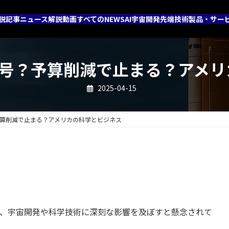
説記事
ニュース解説動画
すべてのNEWS
AI
宇宙開発
先端技術
製品・サー
信号？予算削減で止まる？アメ
2025-04-15
予算削減で止まる？アメリカの科学とビジネス
れ、宇宙開発や科学技術に深刻な影響を及ぼすと懸念されて