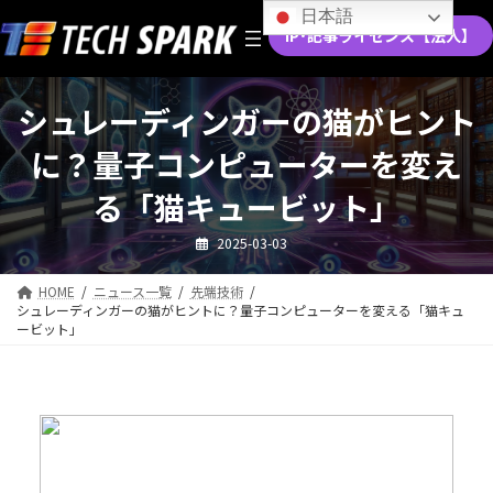
コ
ナ
日本語
ン
ビ
IP･記事ライセンス【法人】
テ
ゲ
ン
ー
ツ
シ
シュレーディンガーの猫がヒント
へ
ョ
ス
ン
に？量子コンピューターを変え
キ
に
ッ
移
る「猫キュービット」
プ
動
2025-03-03
HOME
ニュース一覧
先端技術
シュレーディンガーの猫がヒントに？量子コンピューターを変える「猫キュ
ービット」