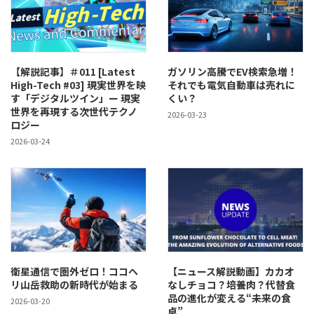
【解説記事】＃011 [Latest
ガソリン高騰でEV検索急増！
High-Tech #03] 現実世界を映
それでも電気自動車は売れに
す「デジタルツイン」ー 現実
くい？
世界を再現する次世代テクノ
2026-03-23
ロジー
2026-03-24
衛星通信で圏外ゼロ！ココヘ
【ニュース解説動画】カカオ
リ山岳救助の新時代が始まる
なしチョコ？培養肉？代替食
品の進化が変える“未来の食
2026-03-20
卓”