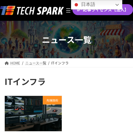
コ
ナ
日本語
ン
ビ
IP･記事ライセンス【法人】
テ
ゲ
ン
ー
ツ
シ
へ
ョ
ニュース一覧
ス
ン
キ
に
ッ
移
プ
動
HOME
ニュース一覧
ITインフラ
ITインフラ
先端技術