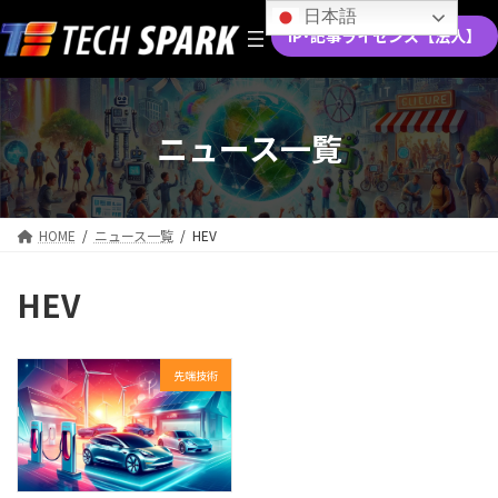
コ
ナ
日本語
ン
ビ
IP･記事ライセンス【法人】
テ
ゲ
ン
ー
ツ
シ
へ
ョ
ニュース一覧
ス
ン
キ
に
ッ
移
プ
動
HOME
ニュース一覧
HEV
HEV
先端技術