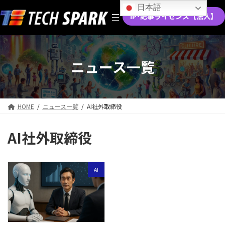
コ
ナ
日本語
ン
ビ
IP･記事ライセンス【法人】
テ
ゲ
ン
ー
ツ
シ
へ
ョ
ニュース一覧
ス
ン
キ
に
ッ
移
プ
動
HOME
ニュース一覧
AI社外取締役
AI社外取締役
AI