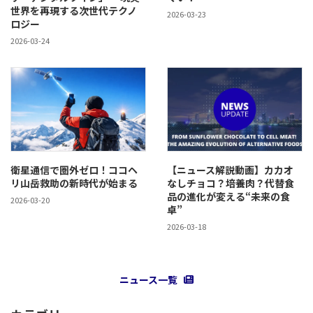
世界を再現する次世代テクノ
2026-03-23
ロジー
2026-03-24
衛星通信で圏外ゼロ！ココヘ
【ニュース解説動画】カカオ
リ山岳救助の新時代が始まる
なしチョコ？培養肉？代替食
品の進化が変える“未来の食
2026-03-20
卓”
2026-03-18
ニュース一覧