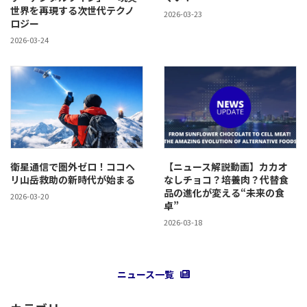
世界を再現する次世代テクノ
2026-03-23
ロジー
2026-03-24
衛星通信で圏外ゼロ！ココヘ
【ニュース解説動画】カカオ
リ山岳救助の新時代が始まる
なしチョコ？培養肉？代替食
品の進化が変える“未来の食
2026-03-20
卓”
2026-03-18
ニュース一覧