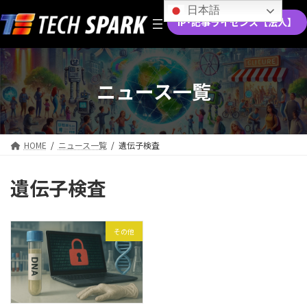
コ
ナ
日本語
ン
ビ
IP･記事ライセンス【法人】
テ
ゲ
ン
ー
ツ
シ
へ
ョ
ニュース一覧
ス
ン
キ
に
ッ
移
プ
動
HOME
ニュース一覧
遺伝子検査
遺伝子検査
その他