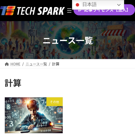
コ
ナ
日本語
ン
ビ
IP･記事ライセンス【法人】
テ
ゲ
ン
ー
ツ
シ
へ
ョ
ニュース一覧
ス
ン
キ
に
ッ
移
プ
動
HOME
ニュース一覧
計算
計算
その他