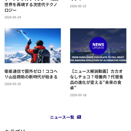
世界を再現する次世代テクノ
2026-03-23
ロジー
2026-03-24
衛星通信で圏外ゼロ！ココヘ
【ニュース解説動画】カカオ
リ山岳救助の新時代が始まる
なしチョコ？培養肉？代替食
品の進化が変える“未来の食
2026-03-20
卓”
2026-03-18
ニュース一覧