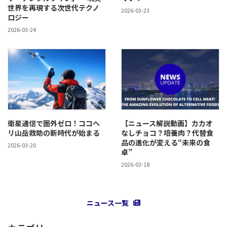
世界を再現する次世代テクノ
2026-03-23
ロジー
2026-03-24
衛星通信で圏外ゼロ！ココヘ
【ニュース解説動画】カカオ
リ山岳救助の新時代が始まる
なしチョコ？培養肉？代替食
品の進化が変える“未来の食
2026-03-20
卓”
2026-03-18
ニュース一覧