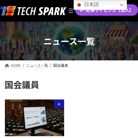
コ
ナ
日本語
ン
ビ
IP･記事ライセンス【法人】
テ
ゲ
ン
ー
ツ
シ
へ
ョ
ニュース一覧
ス
ン
キ
に
ッ
移
プ
動
HOME
ニュース一覧
国会議員
国会議員
AI