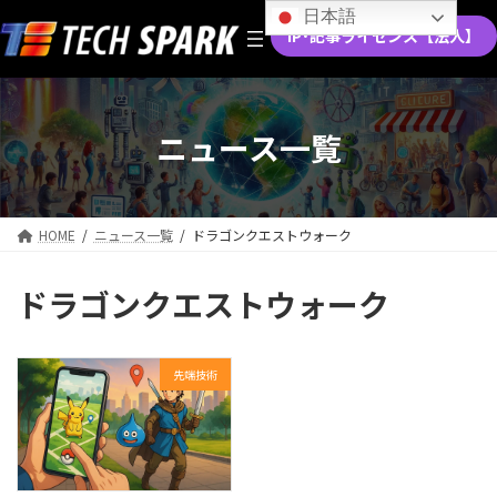
コ
ナ
日本語
ン
ビ
IP･記事ライセンス【法人】
テ
ゲ
ン
ー
ツ
シ
へ
ョ
ニュース一覧
ス
ン
キ
に
ッ
移
プ
動
HOME
ニュース一覧
ドラゴンクエストウォーク
ドラゴンクエストウォーク
先端技術