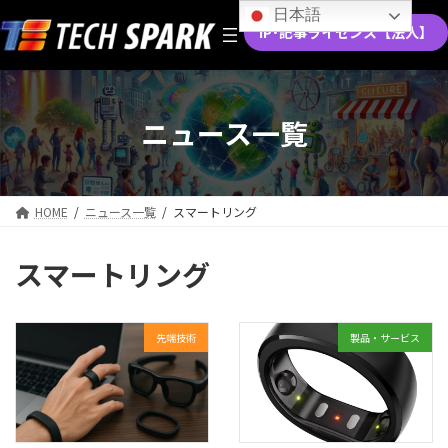
コ
ナ
日本語
ン
ビ
IP･記事ライセンス【法人】
テ
ゲ
ン
ー
ツ
シ
へ
ョ
ニュース一覧
ス
ン
キ
に
ッ
移
プ
動
HOME
ニュース一覧
スマートリング
スマートリング
先端技術
製品・サービス