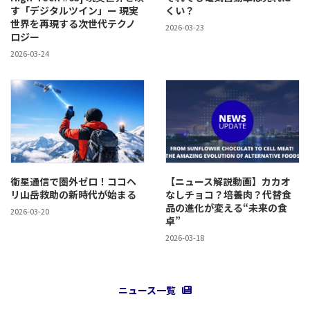
す「デジタルツイン」ー 現実
くい？
世界を再現する次世代テクノ
2026-03-23
ロジー
2026-03-24
衛星通信で圏外ゼロ！ココヘ
【ニュース解説動画】カカオ
リ山岳救助の新時代が始まる
なしチョコ？培養肉？代替食
品の進化が変える“未来の食
2026-03-20
卓”
2026-03-18
ニュース一覧