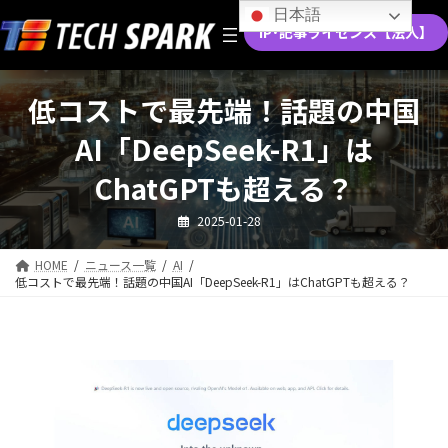
コ
ナ
日本語
ン
ビ
IP･記事ライセンス【法人】
テ
ゲ
ン
ー
ツ
シ
低コストで最先端！話題の中国
へ
ョ
ス
ン
AI「DeepSeek-R1」は
キ
に
ッ
移
ChatGPTも超える？
プ
動
2025-01-28
HOME
ニュース一覧
AI
低コストで最先端！話題の中国AI「DeepSeek-R1」はChatGPTも超える？