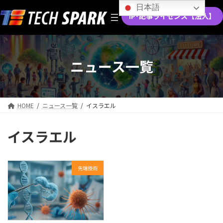
コ
ナ
日本語
ン
ビ
IP･記事ライセンス【法人】
テ
ゲ
ン
ー
ツ
シ
へ
ョ
ニュース一覧
ス
ン
キ
に
ッ
移
プ
動
HOME
ニュース一覧
イスラエル
イスラエル
先端技術