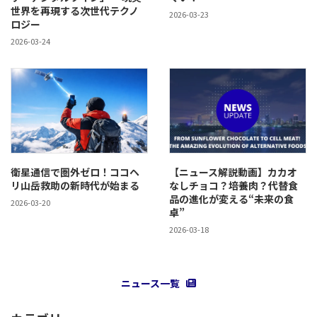
世界を再現する次世代テクノ
2026-03-23
ロジー
2026-03-24
衛星通信で圏外ゼロ！ココヘ
【ニュース解説動画】カカオ
リ山岳救助の新時代が始まる
なしチョコ？培養肉？代替食
品の進化が変える“未来の食
2026-03-20
卓”
2026-03-18
ニュース一覧