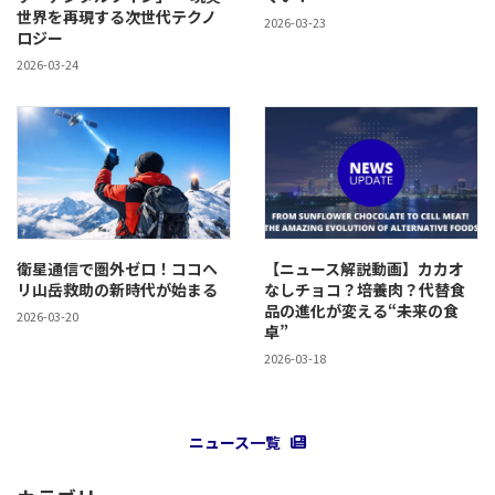
世界を再現する次世代テクノ
2026-03-23
ロジー
2026-03-24
衛星通信で圏外ゼロ！ココヘ
【ニュース解説動画】カカオ
リ山岳救助の新時代が始まる
なしチョコ？培養肉？代替食
品の進化が変える“未来の食
2026-03-20
卓”
2026-03-18
ニュース一覧