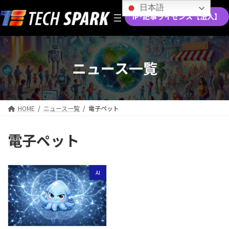
コ
ナ
日本語
ン
ビ
IP･記事ライセンス【法人】
テ
ゲ
ン
ー
ツ
シ
へ
ョ
ニュース一覧
ス
ン
キ
に
ッ
移
プ
動
HOME
ニュース一覧
電子ペット
電子ペット
AI