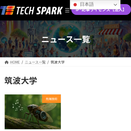
コ
ナ
日本語
ン
ビ
IP･記事ライセンス【法人】
テ
ゲ
ン
ー
ツ
シ
へ
ョ
ニュース一覧
ス
ン
キ
に
ッ
移
プ
動
HOME
ニュース一覧
筑波大学
筑波大学
先端技術